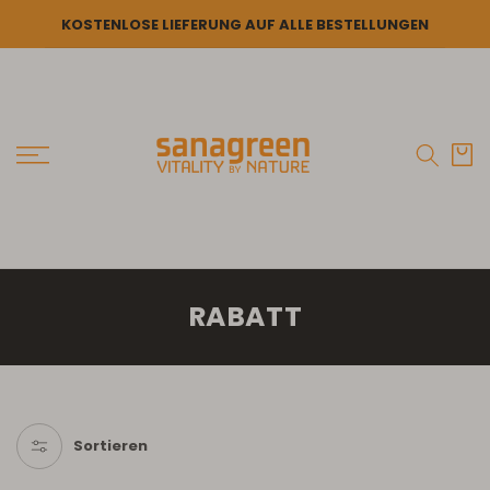
DIREKT ZUM
KOSTENLOSE LIEFERUNG AUF ALLE BESTELLUNGEN
INHALT
Warenko
K
RABATT
a
t
e
g
Sortieren
o